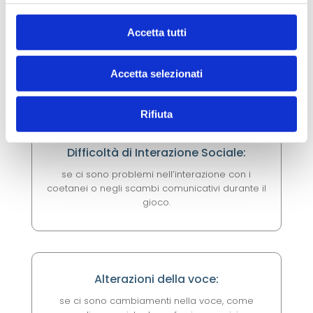
Accetta tutti
Balbuzie:
se il bambino mostra segni di balbuzie, con
Accetta selezionati
ripetizioni o prolungamenti di suoni e parole.
Rifiuta
Difficoltà di Interazione Sociale:
se ci sono problemi nell’interazione con i
coetanei o negli scambi comunicativi durante il
gioco.
Alterazioni della voce:
se ci sono cambiamenti nella voce, come