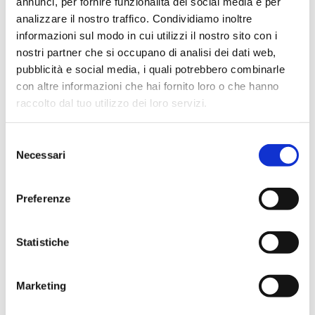
annunci, per fornire funzionalità dei social media e per
se il bambino ha problemi a pronunciare suoni
analizzare il nostro traffico. Condividiamo inoltre
specifici, rendendo il suo parlato difficile da
informazioni sul modo in cui utilizzi il nostro sito con i
comprendere.
nostri partner che si occupano di analisi dei dati web,
pubblicità e social media, i quali potrebbero combinarle
con altre informazioni che hai fornito loro o che hanno
raccolto dal tuo utilizzo dei loro servizi.
Limitato vocabolario:
se il vocabolario del bambino è molto limitato
Selezione
rispetto ai coetanei, o se utilizza poche parole
Necessari
del
per esprimere concetti complessi.
consenso
Preferenze
Statistiche
Incapacità di seguire Istruzioni:
se il bambino ha difficoltà a comprendere e
seguire semplici istruzioni verbali.
Marketing