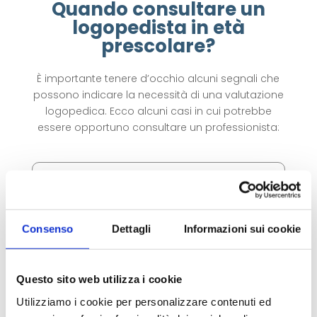
Quando consultare un
logopedista in età
prescolare?
È importante tenere d’occhio alcuni segnali che
possono indicare la necessità di una valutazione
logopedica. Ecco alcuni casi in cui potrebbe
essere opportuno consultare un professionista:
Ritardo nel linguaggio:
se un bambino non produce parole entro i 12-
15 mesi o non forma frasi semplici entro i 2
Consenso
Dettagli
Informazioni sui cookie
anni.
Questo sito web utilizza i cookie
Utilizziamo i cookie per personalizzare contenuti ed
Difficoltà di pronuncia: