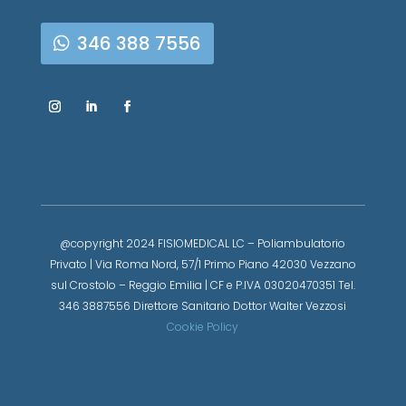
346 388 7556
@copyright 2024 FISIOMEDICAL LC – Poliambulatorio
Privato | Via Roma Nord, 57/1 Primo Piano 42030 Vezzano
sul Crostolo – Reggio Emilia | CF e P.IVA 03020470351 Tel.
346 3887556 Direttore Sanitario Dottor Walter Vezzosi
Cookie Policy